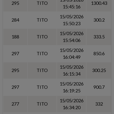
295
TITO
1300.43
15:45:16
15/05/2026
284
TITO
300.2
15:50:23
15/05/2026
188
TITO
333.5
15:54:06
15/05/2026
297
TITO
850.6
16:04:49
15/05/2026
295
TITO
300.25
16:15:34
15/05/2026
297
TITO
900.7
16:19:25
15/05/2026
277
TITO
332
16:34:20