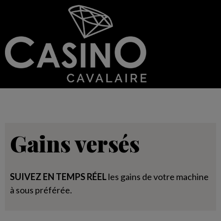
Gains versés
SUIVEZ EN TEMPS RÉEL
les gains de votre machine
à sous préférée.