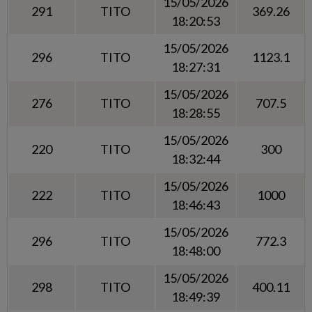
15/05/2026
291
TITO
369.26
18:20:53
15/05/2026
296
TITO
1123.1
18:27:31
15/05/2026
276
TITO
707.5
18:28:55
15/05/2026
220
TITO
300
18:32:44
15/05/2026
222
TITO
1000
18:46:43
15/05/2026
296
TITO
772.3
18:48:00
15/05/2026
298
TITO
400.11
18:49:39