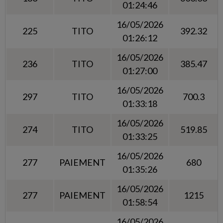
01:24:46
16/05/2026
225
TITO
392.32
01:26:12
16/05/2026
236
TITO
385.47
01:27:00
16/05/2026
297
TITO
700.3
01:33:18
16/05/2026
274
TITO
519.85
01:33:25
16/05/2026
277
PAIEMENT
680
01:35:26
16/05/2026
277
PAIEMENT
1215
01:58:54
16/05/2026