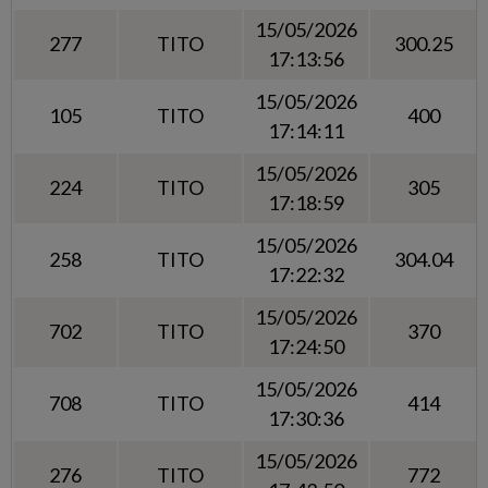
15/05/2026
277
TITO
300.25
17:13:56
15/05/2026
105
TITO
400
17:14:11
15/05/2026
224
TITO
305
17:18:59
15/05/2026
258
TITO
304.04
17:22:32
15/05/2026
702
TITO
370
17:24:50
15/05/2026
708
TITO
414
17:30:36
15/05/2026
276
TITO
772