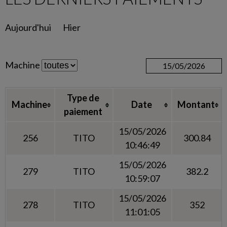
Aujourd'hui
Hier
Machine
15/05/2026
Type de
Machine
Date
Montant
paiement
15/05/2026
256
TITO
300.84
10:46:49
15/05/2026
279
TITO
382.2
10:59:07
15/05/2026
278
TITO
352
11:01:05