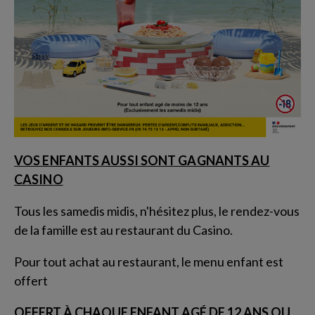
VOS ENFANTS AUSSI SONT GAGNANTS AU
CASINO
Tous les samedis midis, n'hésitez plus, le rendez-vous
de la famille est au restaurant du Casino.
Pour tout achat au restaurant, le menu enfant est
offert
OFFERT À CHAQUE ENFANT AGÉ DE 12 ANS OU