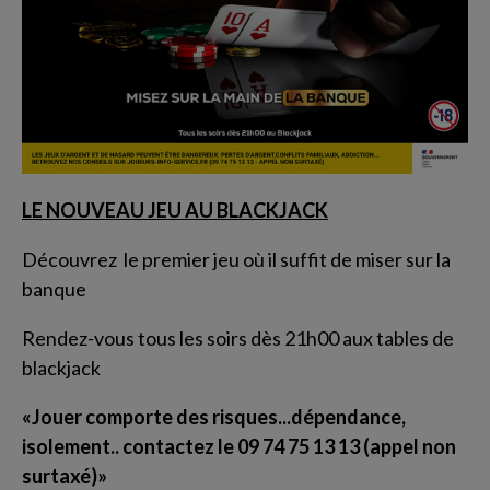
LE NOUVEAU JEU AU BLACKJACK
Découvrez le premier jeu où il suffit de miser sur la
banque
Rendez-vous tous les soirs dès 21h00 aux tables de
blackjack
«Jouer comporte des risques...dépendance,
isolement.. contactez le 09 74 75 13 13 (appel non
surtaxé)»