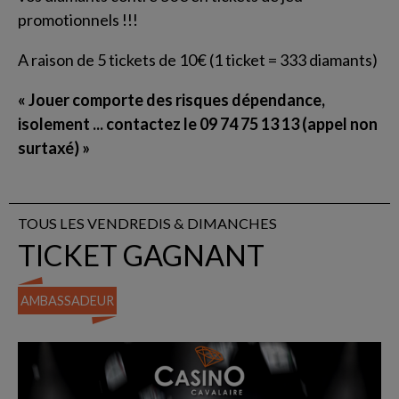
promotionnels !!!
A raison de 5 tickets de 10€ (1 ticket = 333 diamants)
« Jouer comporte des risques dépendance,
isolement ... contactez le 09 74 75 13 13 (appel non
surtaxé) »
TOUS LES VENDREDIS & DIMANCHES
TICKET GAGNANT
AMBASSADEUR