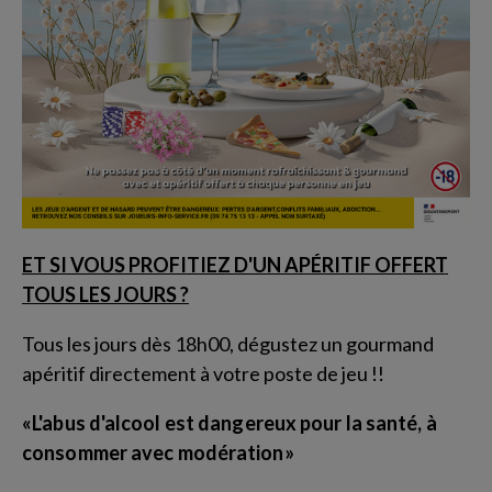
ET SI VOUS PROFITIEZ D'UN APÉRITIF OFFERT
TOUS LES JOURS ?
Tous les jours dès 18h00, dégustez un gourmand
apéritif directement à votre poste de jeu !!
«L'abus d'alcool est dangereux pour la santé, à
consommer avec modération»