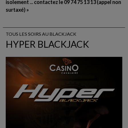
isolement ... contactez le 09 74 75 13 13 (appel non
surtaxé) »
TOUS LES SOIRS AU BLACKJACK
HYPER BLACKJACK