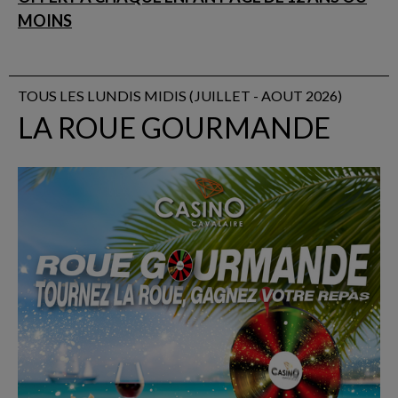
MOINS
TOUS LES LUNDIS MIDIS (JUILLET - AOUT 2026)
LA ROUE GOURMANDE