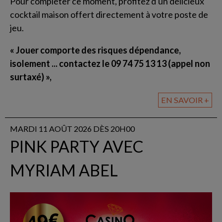
Pour compléter ce moment, profitez d'un délicieux
cocktail maison offert directement à votre poste de
jeu.
« Jouer comporte des risques dépendance,
isolement ... contactez le 09 74 75 13 13 (appel non
surtaxé) »,
EN SAVOIR +
MARDI 11 AOÛT 2026 DÈS 20H00
PINK PARTY AVEC
MYRIAM ABEL