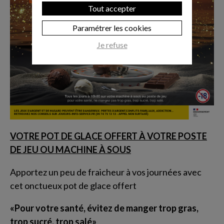
Tout accepter
Paramétrer les cookies
Je refuse
VOTRE POT DE GLACE OFFERT À VOTRE POSTE
DE JEU OU MACHINE À SOUS
Apportez un peu de fraicheur à vos journées avec
cet onctueux pot de glace offert
«Pour votre santé, évitez de manger trop gras,
trop sucré, trop salé»