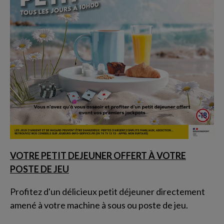
VOTRE PETIT DEJEUNER OFFERT À VOTRE
POSTE DE JEU
Profitez d'un délicieux petit déjeuner directement
amené à votre machine à sous ou poste de jeu.