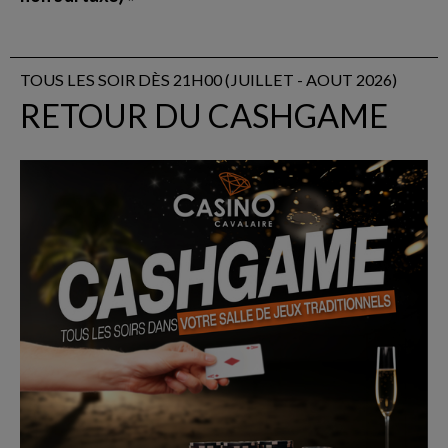
TOUS LES SOIR DÈS 21H00 (JUILLET - AOUT 2026)
RETOUR DU CASHGAME