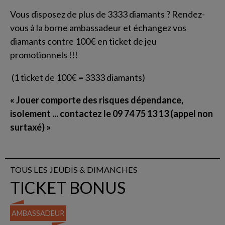
Vous disposez de plus de 3333 diamants ? Rendez-
vous à la borne ambassadeur et échangez vos
diamants contre 100€ en ticket de jeu
promotionnels !!!
(1 ticket de 100€ = 3333 diamants)
« Jouer comporte des risques dépendance,
isolement ... contactez le 09 74 75 13 13 (appel non
surtaxé) »
TOUS LES JEUDIS & DIMANCHES
TICKET BONUS
AMBASSADEUR