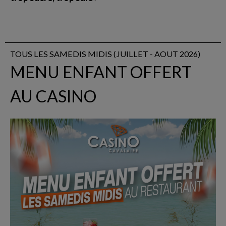
TOUS LES SAMEDIS MIDIS (JUILLET - AOUT 2026)
MENU ENFANT OFFERT
AU CASINO