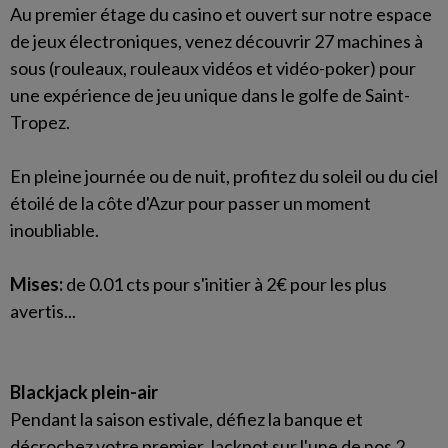
Au premier étage du casino et ouvert sur notre espace
de jeux électroniques, venez découvrir 27 machines à
sous (rouleaux, rouleaux vidéos et vidéo-poker) pour
une expérience de jeu unique dans le golfe de Saint-
Tropez.
En pleine journée ou de nuit, profitez du soleil ou du ciel
étoilé de la côte d'Azur pour passer un moment
inoubliable.
Mises:
de 0.01 cts pour s'initier à 2€ pour les plus
avertis...
Blackjack plein-air
Pendant la saison estivale, défiez la banque et
décrochez votre premier Jackpot sur l'une de nos 2