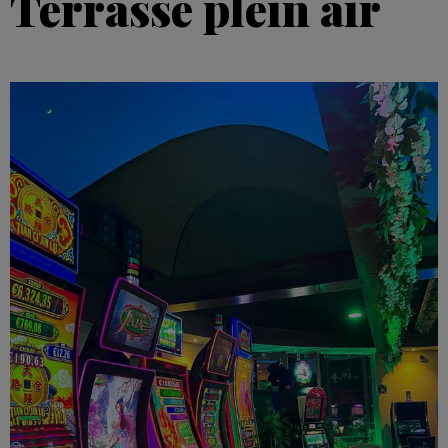
Terrasse plein air