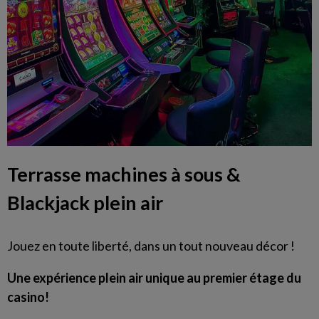
Terrasse machines à sous &
Blackjack plein air
Jouez en toute liberté, dans un tout nouveau décor !
Une expérience plein air unique au premier étage du
casino!