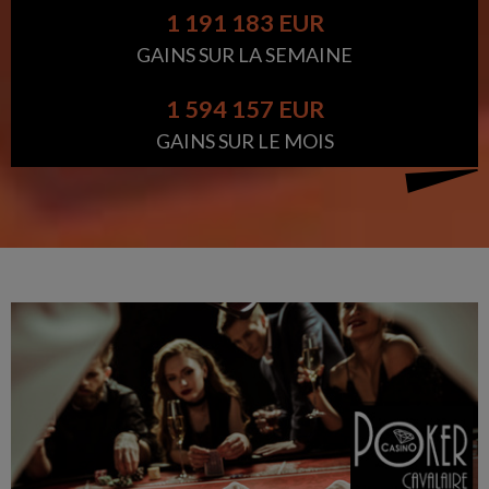
1 191 183 EUR
GAINS SUR LA SEMAINE
1 594 157 EUR
GAINS SUR LE MOIS