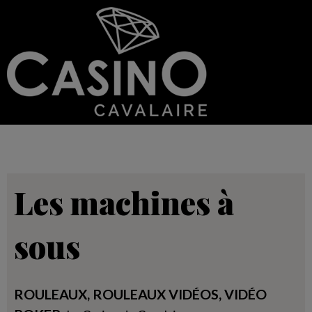
Les machines à
sous
ROULEAUX, ROULEAUX VIDÉOS, VIDÉO