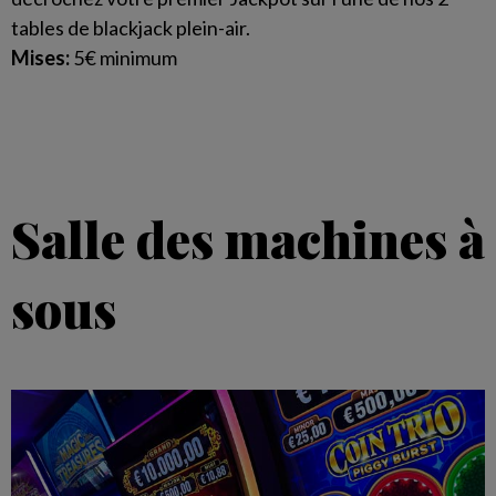
tables de blackjack plein-air.
Mises:
5€ minimum
Salle des machines à
sous