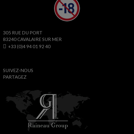
305 RUE DU PORT
83240 CAVALAIRE SUR MER
+33 (0)4 94 01 92 40
SUIVEZ-NOUS
PARTAGEZ