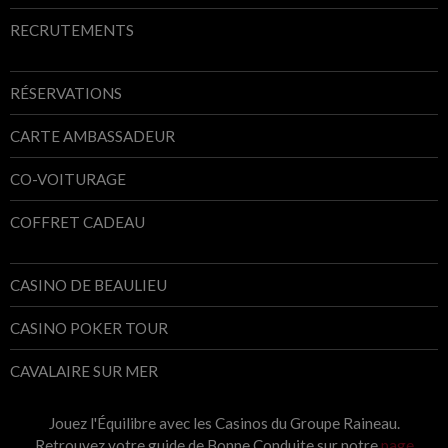
RECRUTEMENTS
RÉSERVATIONS
CARTE AMBASSADEUR
CO-VOITURAGE
COFFRET CADEAU
CASINO DE BEAULIEU
CASINO POKER TOUR
CAVALAIRE SUR MER
Jouez l'Équilibre avec les Casinos du Groupe Raineau.
Retrouvez votre guide de Bonne Conduite sur notre
page