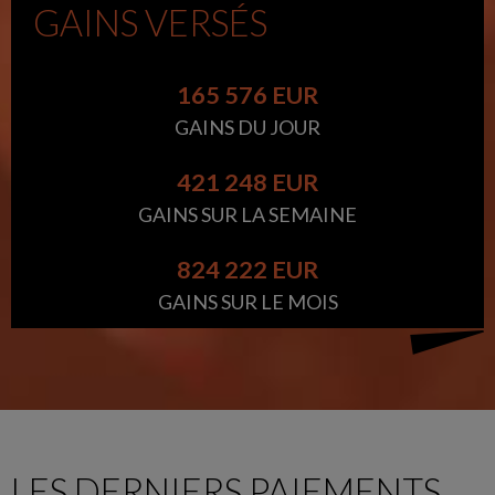
GAINS VERSÉS
165 576 EUR
GAINS DU JOUR
421 248 EUR
GAINS SUR LA SEMAINE
824 222 EUR
GAINS SUR LE MOIS
LES DERNIERS PAIEMENTS