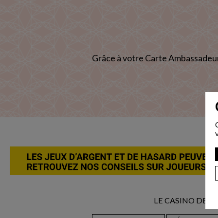
Grâce à votre Carte Ambassadeur,
LE CASINO DE C