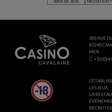
ABUS DE JEUX
MÉDIATION T
305 RUE D
83240 CAV
MER
+33 (0)4 
L'ÉTABLI
LES JEUX
LA RESTA
EVÉNEMEN
RECRUTE