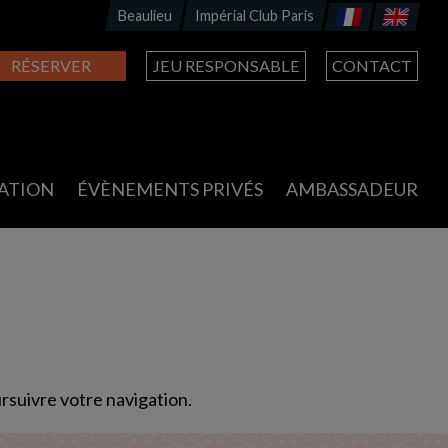
Beaulieu
Impérial Club Paris
RÉSERVER
JEU RESPONSABLE
CONTACT
ATION
ÉVÈNEMENTS PRIVÉS
AMBASSADEUR
oursuivre votre navigation.