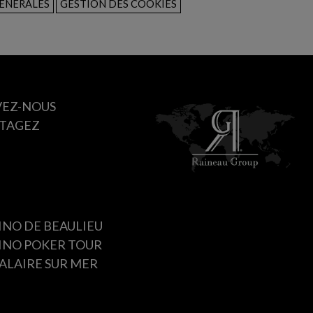
GÉNÉRALES
GESTION DES COOKIES
VEZ-NOUS
TAGEZ
INO DE BEAULIEU
INO POKER TOUR
ALAIRE SUR MER