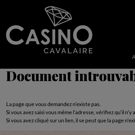
Document introuvab
La page que vous demandez n'existe pas.
Si vous avez saisi vous même l'adresse, vérifiez qu'il n'y a
Si vous avez cliqué sur un lien, il se peut que la page n'