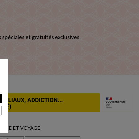
péciales et gratuités exclusives.
ISME ET VOYAGE.