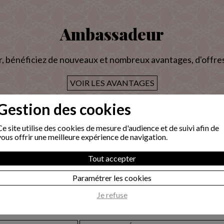
Ambassadeur
 bénéficiez de nouveaux et nombreux avantages, d'offres s
VOIR LES AVANTAGES
Gestion des cookies
Ce site utilise des cookies de mesure d'audience et de suivi afin de
vous offrir une meilleure expérience de navigation.
Tout accepter
Paramétrer les cookies
Je refuse
AVALAIRE EST AFFILIÉ À L'ASSOCIATION MÉDIATION TOUR