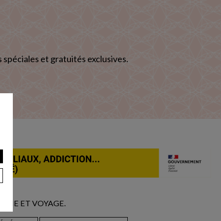
péciales et gratuités exclusives.
ISME ET VOYAGE.