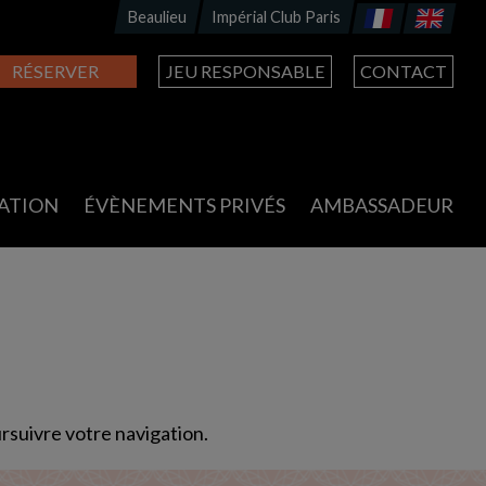
Beaulieu
Impérial Club Paris
RÉSERVER
JEU RESPONSABLE
CONTACT
ATION
ÉVÈNEMENTS PRIVÉS
AMBASSADEUR
oursuivre votre navigation.