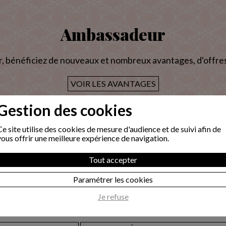
Ambassadeur
 bénéficiez de nouveaux et nombreux avantages, d'offres s
VOIR LES AVANTAGES
Gestion des cookies
Ce site utilise des cookies de mesure d'audience et de suivi afin de
vous offrir une meilleure expérience de navigation.
Tout accepter
Paramétrer les cookies
Je refuse
AVALAIRE EST AFFILIÉ À L'ASSOCIATION MÉDIATION TOUR