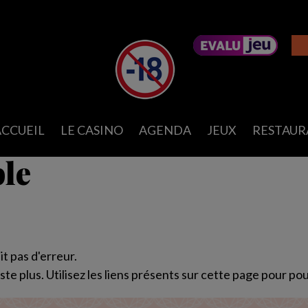
ACCUEIL
LE CASINO
AGENDA
JEUX
RESTAUR
le
it pas d'erreur.
existe plus. Utilisez les liens présents sur cette page pour p