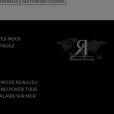
GÉNÉRALES
GESTION DES COOKIES
VEZ-NOUS
TAGEZ
INO DE BEAULIEU
INO POKER TOUR
ALAIRE SUR MER