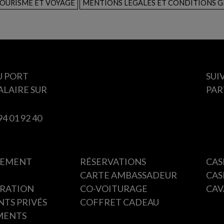
OURISME ET VOYAGE
MENTIONS LÉGALES ET CONDITIONS 
U PORT
SUI
ALAIRE SUR
PAR
94 01 92 40
SSEMENT
RÉSERVATIONS
CAS
CARTE AMBASSADEUR
CAS
URATION
CO-VOITURAGE
CAV
TS PRIVÉS
COFFRET CADEAU
MENTS