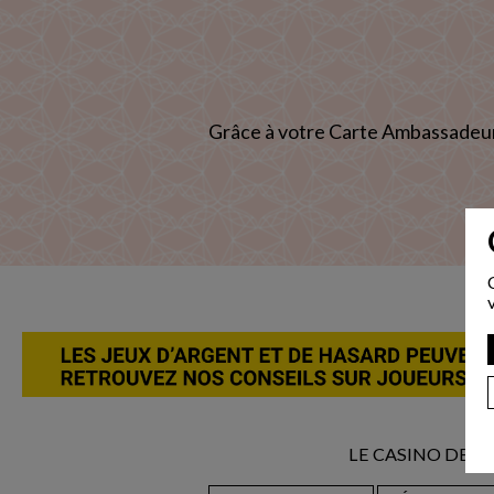
Grâce à votre Carte Ambassadeur,
LE CASINO DE C