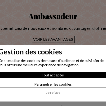
Ambassadeur
 bénéficiez de nouveaux et nombreux avantages, d'offres s
VOIR LES AVANTAGES
Gestion des cookies
Ce site utilise des cookies de mesure d'audience et de suivi afin de
vous offrir une meilleure expérience de navigation.
Tout accepter
Paramétrer les cookies
Je refuse
AVALAIRE EST AFFILIÉ À L'ASSOCIATION MÉDIATION TOUR