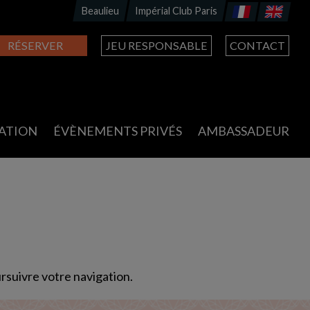
Beaulieu
Impérial Club Paris
RÉSERVER
JEU RESPONSABLE
CONTACT
ATION
ÉVÈNEMENTS PRIVÉS
AMBASSADEUR
oursuivre votre navigation.